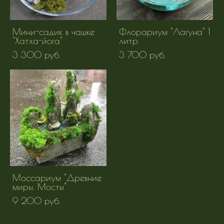
Мини-садик в чашке
Флорариум "Лагуна" 1
"Хатха-йога"
литр
3 300 pуб.
3 700 pуб.
Моссариум "Древние
миры. Мосты"
9 200 pуб.