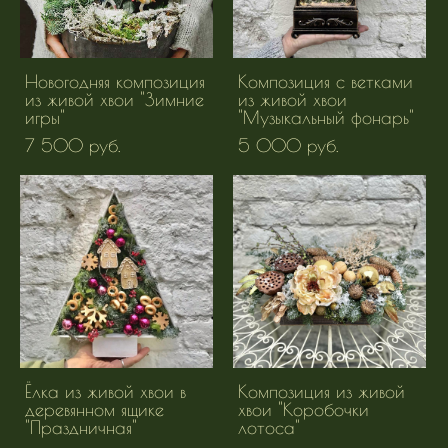
Новогодняя композиция
Композиция с ветками
из живой хвои "Зимние
из живой хвои
игры"
"Музыкальный фонарь"
7 500 pуб.
5 000 pуб.
Ёлка из живой хвои в
Композиция из живой
деревянном ящике
хвои "Коробочки
"Праздничная"
лотоса"