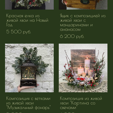
Красная елка из
Ящик с композицией из
живой хвои на Новый
живой хвои с
Год
мандаринами и
ананасом
5 500 pуб.
6 200 pуб.
Композиция с ветками
Композиция из живой
из живой хвои
хвои "Картина со
"Музыкальный фонарь"
свечами"