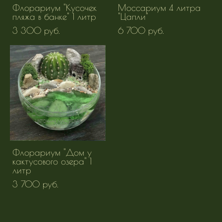
Флорариум "Кусочек
Моссариум 4 литра
пляжа в банке" 1 литр
"Цапли"
3 300 pуб.
6 700 pуб.
Флорариум "Дом у
кактусового озера" 1
литр
3 700 pуб.